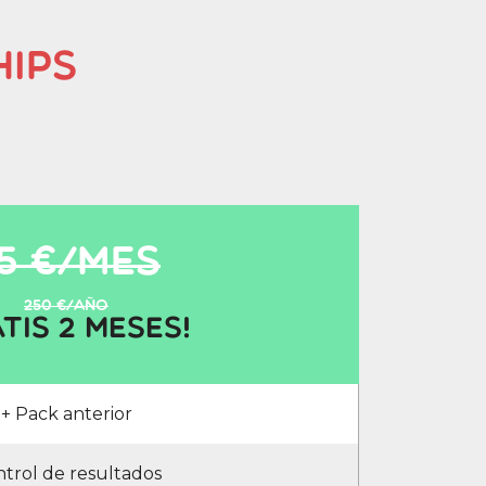
ips
5 €/mes
250 €/año
tis 2 Meses!
+ Pack anterior
trol de resultados