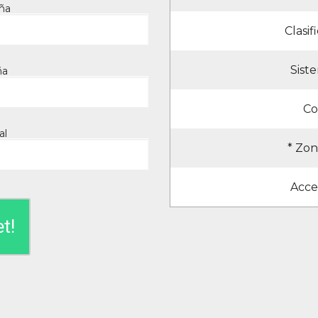
eña
Clasi
Sist
ña
Co
al
* Zon
Acce
t!