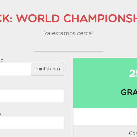
ck: World Championsh
Ya estamos cerca!
io
.tuintra.com
2
Gra
o
Con